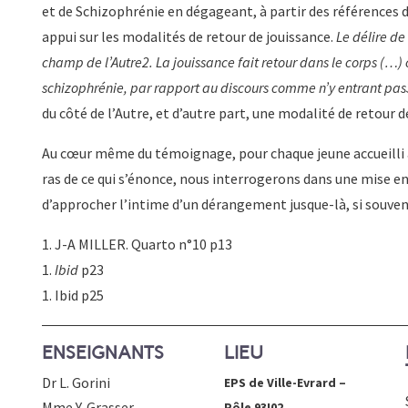
et de Schizophrénie en dégageant, à partir des références 
appui sur les modalités de retour de jouissance.
Le délire de
champ de l’Autre
2
. La jouissance fait retour dans le corps (…) 
schizophrénie, par rapport au discours comme n’y entrant pas
du côté de l’Autre, et d’autre part, une modalité de retour d
Au cœur même du témoignage, pour chaque jeune accueilli au
ras de ce qui s’énonce, nous interrogerons dans une mise e
d’approcher l’intime d’un dérangement jusque-là, si souven
1.
J-A MILLER. Quarto n°10 p13
1.
Ibid
p23
1.
Ibid
p25
ENSEIGNANTS
LIEU
Dr L. Gorini
EPS de Ville-Evrard –
Mme Y. Grasser
Pôle 93I02