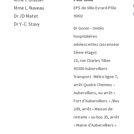
Mme L. Naveau
EPS de Ville-Evrard-Pôle
Dr JD Matet
93I02
Dr Y.-C. Stavy
Dr Gorini – Unités
hospitalières
adolescentes (ascenseur
5ème étage)
15, rue Charles Tillon
93300 Aubervilliers
Transport : Métro ligne 7,
arrêt Quatre Chemins –
Aubervilliers, ou arrêt «
Fort d’Aubervilliers » /Bus
249, arrêt « Maison de
retraite » ou bus 35, arrêt
« Mairie d’Aubervilliers ».